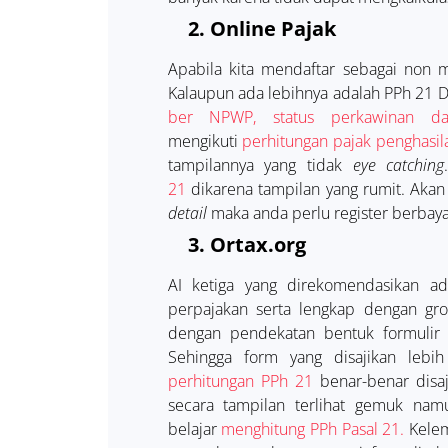
2.
Online Pajak
Apabila kita mendaftar sebagai non
Kalaupun ada lebihnya adalah PPh 21 
ber NPWP, status perkawinan d
mengikuti
perhitungan pajak penghasil
tampilannya yang tidak
eye catching
21
dikarena tampilan yang rumit. Aka
detail
maka anda perlu register berbaya
3.
Ortax.org
AI ketiga yang direkomendasikan ad
perpajakan serta lengkap dengan gr
dengan pendekatan bentuk formulir 
Sehingga form yang disajikan lebih
perhitungan PPh 21
benar-benar disaji
secara tampilan terlihat gemuk nam
belajar
menghitung PPh Pasal 21.
Kelem