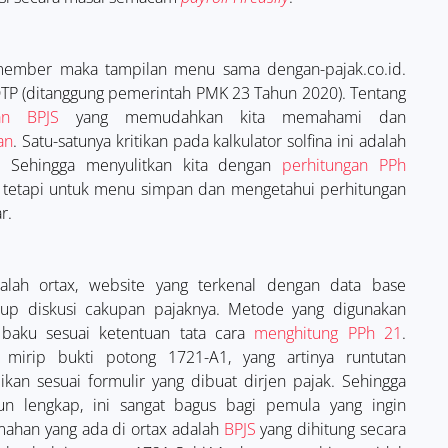
 member maka tampilan menu sama dengan-pajak.co.id.
DTP (ditanggung pemerintah PMK 23 Tahun 2020). Tentang
an BPJS
yang memudahkan kita memahami dan
an
. Satu-satunya kritikan pada kalkulator solfina ini adalah
. Sehingga menyulitkan kita dengan
perhitungan PPh
n tetapi untuk menu simpan dan mengetahui perhitungan
r.
alah ortax, website yang terkenal dengan data base
oup diskusi cakupan pajaknya. Metode yang digunakan
baku sesuai ketentuan tata cara
menghitung PPh 21
.
 mirip bukti potong 1721-A1, yang artinya runtutan
kan sesuai formulir yang dibuat dirjen pajak. Sehingga
un lengkap, ini sangat bagus bagi pemula yang ingin
ahan yang ada di ortax adalah
BPJS
yang dihitung secara