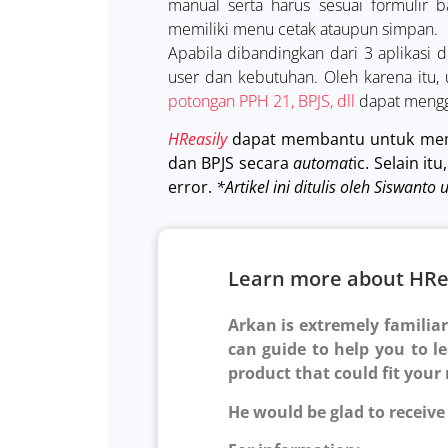
manual serta harus sesuai formulir 
memiliki menu cetak ataupun simpan.
Apabila dibandingkan dari 3 aplikasi 
user dan kebutuhan. Oleh karena it
potongan PPH 21, BPJS, dll
dapat mengg
HReasily
dapat membantu untuk memp
dan BPJS secara
automat
ic. Selain 
error.
*Artikel ini ditulis oleh Siswanto
Learn more about HRea
Arkan is extremely familia
can guide to help you to l
product that could fit your
He would be glad to receive