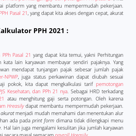
ai platform yang membantu mempermudah pekerjaan.
PPH Pasal 21
, yang dapat kita akses dengan cepat, akurat
lkulator PPH 2021 :
 PPh Pasal 21
yang dapat kita temui, yakni Perhitungan
 kata lain karyawan membayar sendiri pajaknya. Yang
awan mendapat tunjangan pajak sebesar jumlah pajak
er-NPWP
, juga status perkawinan dapat diubah sesuai
ji pokok, kita dapat mengkalkulasi tarif
pemotongan
PJS Kesehatan, dan PPh 21 nya
. Sebagai HRD terkadang
21
atau menghitung gaji serta potongan. Oleh karena
cam
Hreasily
dapat membantu mempermudah pekerjaan.
n
akurat
menjadi mudah memahami dan menentukan alur
mahan ada pada
print form
dimana tidak dilengkapi menu
 Hal lain juga mengalami kesulitan jika jumlah karyawan
asi secara masal semacam
payroll Hreasily
.