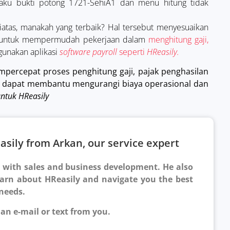
baku bukti potong 1721-SehiA1 dan menu hitung tidak
diatas, manakah yang terbaik? Hal tersebut menyesuaikan
u, untuk mempermudah pekerjaan dalam
menghitung gaji,
unakan aplikasi
software payroll
seperti
HReasily.
ercepat proses penghitung gaji, pajak penghasilan
itu, dapat membantu mengurangi biaya operasional dan
 untuk HReasily
sily from Arkan, our service expert
r with sales and business development. He also
earn about HReasily and navigate you the best
 needs.
 an e-mail or text from you.