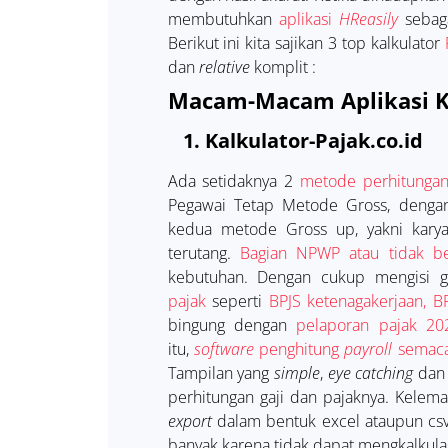
membutuhkan
aplikasi
HReasily
sebag
Berikut ini kita sajikan 3 top kalkulator
dan
relative
komplit :
Macam-Macam Aplikasi Ka
1.
Kalkulator-Pajak.co.id
Ada setidaknya 2
metode perhitungan
Pegawai Tetap Metode Gross, dengan
kedua metode Gross up, yakni kary
terutang.
Bagian NPWP atau tidak b
kebutuhan. Dengan cukup mengisi ga
pajak
seperti
BPJS ketenagakerjaan, B
bingung dengan
pelaporan pajak 20
itu,
software
penghitung
payroll
sema
Tampilan yang
simple
,
eye catching
da
perhitungan gaji dan pajaknya. Kele
export
dalam bentuk excel ataupun csv.
banyak karena tidak dapat mengkalkul