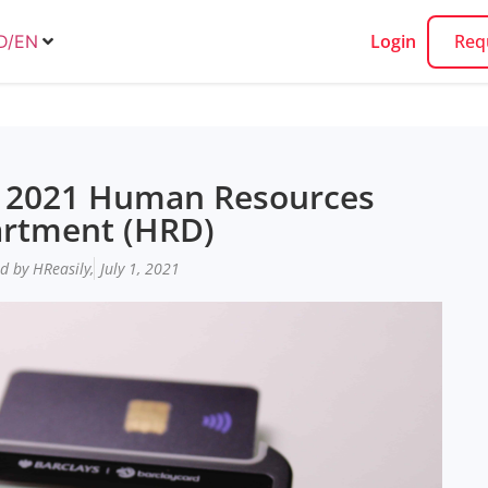
Login
Req
ID/EN
H 2021 Human Resources
rtment (HRD)
d by HReasily,
July 1, 2021